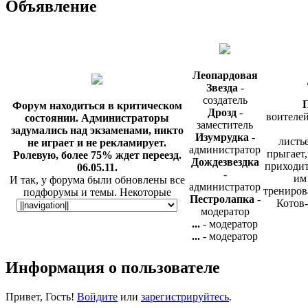
Объявление
Леопардовая
Звезда
-
создатель
П
Форум находиться в критическом
Дрозд
-
воителей
состоянии. Администраторы
заместитель
задумались над экзаменами, никто
Изумрудка
-
листье
не играет и не рекламирует.
администратор
прыгает,
Ролевую, более 75% ждет переезд.
Дождезвездка
приходит
06.05.11.
-
им
И так, у форума были обновлены все
администратор
трениров
подфорумы и темы. Некоторые
Пестролапка
-
Котов-
игровые локации были удалены, но
модератор
не спроста. Так же у нас появилась
...
- модератор
таблица, и ещё одна радостная
...
- модератор
новость - мы были добавлены на сайт
Игра с
ПКВ, в раздел "Критика". Теперь, о
Информация о пользователе
готова и
нас могут узнать сотни
обычно
пользователей. Вы сможете прочесть
критику, а так же добавить
Привет, Гость!
Войдите
или
зарегистрируйтесь
.
информацию вот в этой