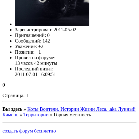
Родина!"
с упрощенными условиями
приема ВСЕХ персонажей. Нам, как
развивающемуся форуму, необходима
ваша помощь. Если вы: дизайнер,
аватар-мейкер, пиарщик или человек
Зарегистрирован
: 2011-05-02
с опытом администрирования
Приглашений:
0
ролевых, милости просим в личку к
Сообщений:
142
Дрозду, там и все и обсудим. Для
Уважение:
+2
новичков есть специальные раздел
Позитив:
+1
Гостевая книга
, где вы можете
Провел на форуме:
задать все, интересующие вас
13 часов 42 минуты
вопросы и администрация с
Последний визит:
удовольствием на них ответит. Для
2011-07-01 16:09:51
начала, пожалуй достаточно. Гости,
регистрируемся, мы очень рады
0
новым игрокам. Мм.. и с
Окончанием Весны!) Процветания и
Страница:
1
активной игры:)
Вы здесь
»
Коты Воители. Истории Жизни Леса...aka Лунный
Камень
»
Территории
»
Горная местность
создать форум бесплатно