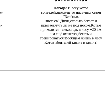
Погода:
В лесу котов
воителей,наконец-то наступил сезон
ль
"Зелёных
листьев".Дичи,столько,бегает и
прыгает,чуть ли не под носом.Котам
ор
приходится тяжко,ведь в лесу +20 t.А
им ещё охотится,бегать и
тренироваться!Вообщем жизнь в лесу
Котов-Воителей кипит и кипит!
и г р а
Игра стоит. Парочка квестов уже
готова и ждет начало своей жизни. В
обычной жизни, активно только
племя Ветра.
р е к л а м а
Реклама только взаимная и
проверяется администрацией!
Ник:
Реклащик
Пароль:
0000