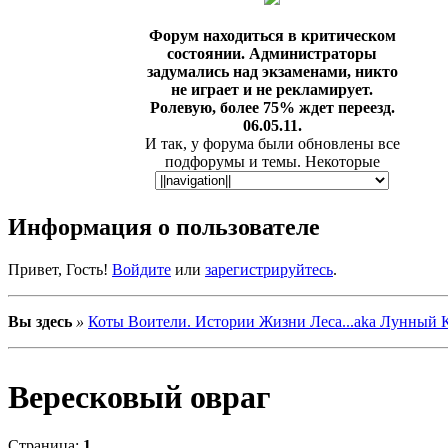
Форум находиться в критическом
состоянии. Администраторы
задумались над экзаменами, никто
не играет и не рекламирует.
Ролевую, более 75% ждет переезд.
06.05.11.
И так, у форума были обновлены все
подфорумы и темы. Некоторые
игровые локации были удалены, но
не спроста. Так же у нас появилась
таблица, и ещё одна радостная
Информация о пользователе
новость - мы были добавлены на сайт
ПКВ, в раздел "Критика". Теперь, о
Привет, Гость!
Войдите
или
зарегистрируйтесь
.
нас могут узнать сотни
пользователей. Вы сможете прочесть
критику, а так же добавить
Вы здесь
»
Коты Воители. Истории Жизни Леса...aka Лунный 
информацию вот в этой
теме*
Вересковый овраг
.
Нам нужны активные участники,
администраторы и модераторы.
Страница:
1
Оставить заявку можно вот