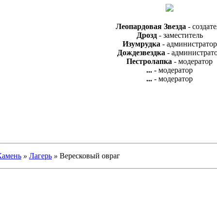
Леопардовая Звезда
- создате
Дрозд
- заместитель
Изумрудка
- администратор
Дождезвездка
- администрат
Пестролапка
- модератор
...
- модератор
...
- модератор
Камень
»
Лагерь
»
Вересковый овраг