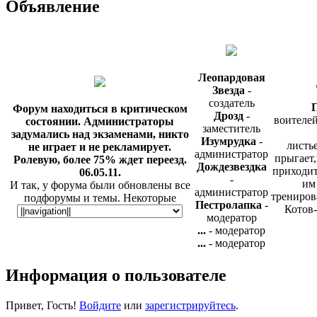
Объявление
Леопардовая
Звезда
-
создатель
П
Форум находиться в критическом
Дрозд
-
воителей
состоянии. Администраторы
заместитель
задумались над экзаменами, никто
Изумрудка
-
листье
не играет и не рекламирует.
администратор
прыгает,
Ролевую, более 75% ждет переезд.
Дождезвездка
приходит
06.05.11.
-
им
И так, у форума были обновлены все
администратор
трениров
подфорумы и темы. Некоторые
Пестролапка
-
Котов-
игровые локации были удалены, но
модератор
не спроста. Так же у нас появилась
...
- модератор
таблица, и ещё одна радостная
...
- модератор
новость - мы были добавлены на сайт
Игра с
ПКВ, в раздел "Критика". Теперь, о
Информация о пользователе
готова и
нас могут узнать сотни
обычно
пользователей. Вы сможете прочесть
критику, а так же добавить
Привет, Гость!
Войдите
или
зарегистрируйтесь
.
информацию вот в этой