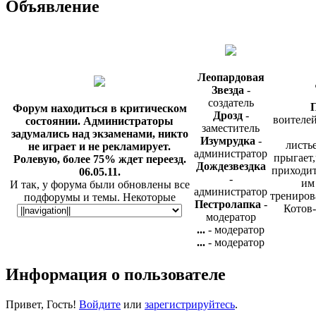
Объявление
Леопардовая
Звезда
-
создатель
П
Форум находиться в критическом
Дрозд
-
воителей
состоянии. Администраторы
заместитель
задумались над экзаменами, никто
Изумрудка
-
листье
не играет и не рекламирует.
администратор
прыгает,
Ролевую, более 75% ждет переезд.
Дождезвездка
приходит
06.05.11.
-
им
И так, у форума были обновлены все
администратор
трениров
подфорумы и темы. Некоторые
Пестролапка
-
Котов-
игровые локации были удалены, но
модератор
не спроста. Так же у нас появилась
...
- модератор
таблица, и ещё одна радостная
...
- модератор
новость - мы были добавлены на сайт
Игра с
ПКВ, в раздел "Критика". Теперь, о
Информация о пользователе
готова и
нас могут узнать сотни
обычно
пользователей. Вы сможете прочесть
критику, а так же добавить
Привет, Гость!
Войдите
или
зарегистрируйтесь
.
информацию вот в этой