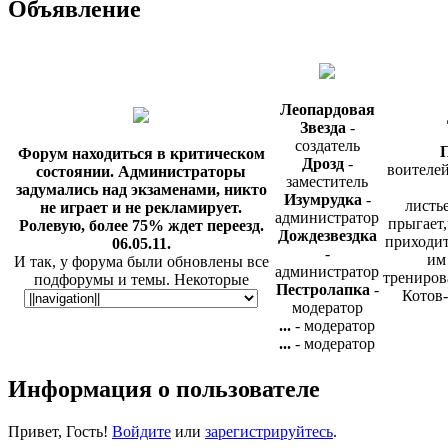
Объявление
Леопардовая
Звезда
-
создатель
П
Форум находиться в критическом
Дрозд
-
воителей
состоянии. Администраторы
заместитель
задумались над экзаменами, никто
Изумрудка
-
листье
не играет и не рекламирует.
администратор
прыгает,
Ролевую, более 75% ждет переезд.
Дождезвездка
приходит
06.05.11.
-
им
И так, у форума были обновлены все
администратор
трениров
подфорумы и темы. Некоторые
Пестролапка
-
Котов-
игровые локации были удалены, но
модератор
не спроста. Так же у нас появилась
...
- модератор
таблица, и ещё одна радостная
...
- модератор
новость - мы были добавлены на сайт
Игра с
ПКВ, в раздел "Критика". Теперь, о
Информация о пользователе
готова и
нас могут узнать сотни
обычно
пользователей. Вы сможете прочесть
критику, а так же добавить
Привет, Гость!
Войдите
или
зарегистрируйтесь
.
информацию вот в этой