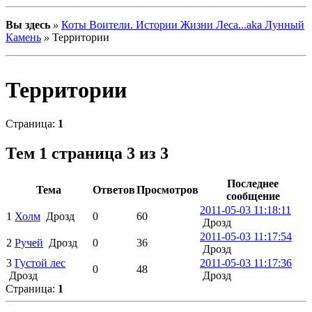
теме*
Вы здесь
»
Коты Воители. Истории Жизни Леса...aka Лунный
Рекл
Камень
»
Территории
.
прове
Нам нужны активные участники,
администраторы и модераторы.
Оставить заявку можно вот
Территории
здесь*
Страница:
1
.
Урааа, товарищи! Нас теперь 11.
Тем
1 страница 3 из 3
Последним зарегистрировался -
Цветочек!
05.04.2011
Последнее
Тема
Ответов
Просмотров
Итак, дорогие мои, приветствую вас
сообщение
на новой ролевой по книгам Эрин
2011-05-03 11:18:11
Хантер "Коты - Воители"! Проект
1
Холм
Дрозд
0
60
Дрозд
стартовал только три дня назад,
2011-05-03 11:17:54
поэтому свободны практически все
2
Ручей
Дрозд
0
36
Дрозд
роли. Но, помимо каноничных
3
Густой лес
2011-05-03 11:17:36
персонажей, вы можете так же взять
0
48
Дрозд
Дрозд
неканона (т.е. перса, придуманного
Страница:
1
вами лично). А еще у нас стартовала
первая акция
"Мы защитим тебя,