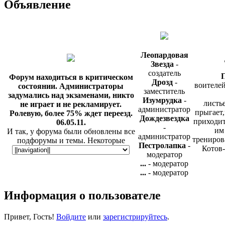
Объявление
Леопардовая
Звезда
-
создатель
П
Форум находиться в критическом
Дрозд
-
воителей
состоянии. Администраторы
заместитель
задумались над экзаменами, никто
Изумрудка
-
листье
не играет и не рекламирует.
администратор
прыгает,
Ролевую, более 75% ждет переезд.
Дождезвездка
приходит
06.05.11.
-
им
И так, у форума были обновлены все
администратор
трениров
подфорумы и темы. Некоторые
Пестролапка
-
Котов-
игровые локации были удалены, но
модератор
не спроста. Так же у нас появилась
...
- модератор
таблица, и ещё одна радостная
...
- модератор
новость - мы были добавлены на сайт
Игра с
ПКВ, в раздел "Критика". Теперь, о
Информация о пользователе
готова и
нас могут узнать сотни
обычно
пользователей. Вы сможете прочесть
критику, а так же добавить
Привет, Гость!
Войдите
или
зарегистрируйтесь
.
информацию вот в этой