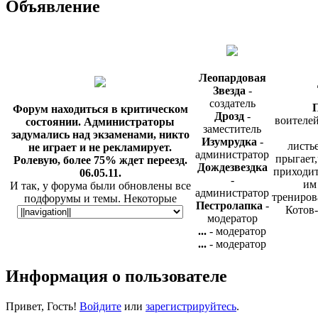
Объявление
Леопардовая
Звезда
-
создатель
П
Форум находиться в критическом
Дрозд
-
воителей
состоянии. Администраторы
заместитель
задумались над экзаменами, никто
Изумрудка
-
листье
не играет и не рекламирует.
администратор
прыгает,
Ролевую, более 75% ждет переезд.
Дождезвездка
приходит
06.05.11.
-
им
И так, у форума были обновлены все
администратор
трениров
подфорумы и темы. Некоторые
Пестролапка
-
Котов-
игровые локации были удалены, но
модератор
не спроста. Так же у нас появилась
...
- модератор
таблица, и ещё одна радостная
...
- модератор
новость - мы были добавлены на сайт
Игра с
ПКВ, в раздел "Критика". Теперь, о
Информация о пользователе
готова и
нас могут узнать сотни
обычно
пользователей. Вы сможете прочесть
критику, а так же добавить
Привет, Гость!
Войдите
или
зарегистрируйтесь
.
информацию вот в этой