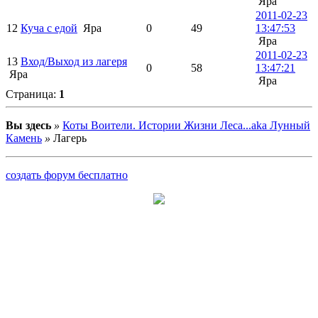
Яра
2011-02-23
12
Куча с едой
Яра
0
49
13:47:53
Яра
2011-02-23
13
Вход/Выход из лагеря
0
58
13:47:21
Яра
Яра
Страница:
1
Вы здесь
»
Коты Воители. Истории Жизни Леса...aka Лунный
Камень
»
Лагерь
создать форум бесплатно